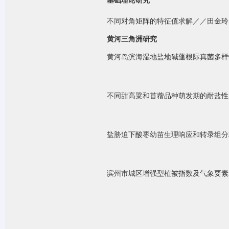
基础理论研究
不同对角矩阵的特征值求解
／／
田金玲
黄河三角洲研究
黄河岛滨海湿地盐地碱蓬根际真菌多样
辛
不同甜高粱和苜蓿品种萌发期的耐盐性
王陆
盐胁迫下酸枣幼苗生理响应和转录组分
牛丽
滨州市城区增强型植被指数及气象要素
张