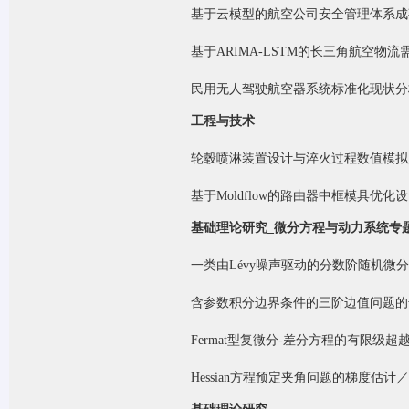
基于云模型的航空公司安全管理体系成
基于
ARIMA-LSTM的长三角航空物流
民用无人驾驶航空器系统标准化现状分
工程与技术
轮毂喷淋装置设计与淬火过程数值模拟
基于
Moldflow的路由器中框模具优化
基础理论研究
_微分方程与动力系统专
一类由
Lévy噪声驱动的分数阶随机微
含参数积分边界条件的三阶边值问题的
Fermat型复微分-差分方程的有限级超
Hessian方程预定夹角问题的梯度估计
／